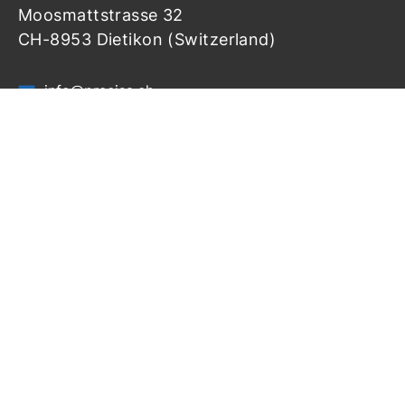
Moosmattstrasse 32
CH-8953 Dietikon (Switzerland)
info@precisa.ch
+41 44 744 28 28
+41 44 744 28 38
Home
Produkte
Ressourcen
Support
Partner Login