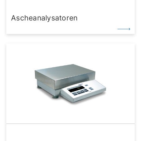
Ascheanalysatoren
prepASH® von Precisa kombiniert hohe Leistung,
einfache Bedienung, Präzision und Integrität der
Messung, um die Zeit und Genauigkeit bei der TGA-
Analyse sowie die Rückverfolgbarkeit bei allen
Messungen zu maximieren. Zertifikate und
Qualitätssicherung finden Sie hier.