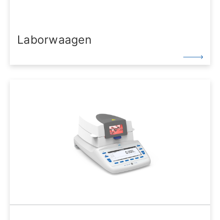
Laborwaagen
Unsere hochwertigen Halbmikro-, Analysen- und
Präzisionswaagen zeichnen sich durch Schweizer
Qualität, höchste Auflösung und Präzision, kurze
Reaktions- und Stabilisierungszeiten sowie
vielseitige Schnittstellen aus. Zertifikate und
Qualitätssicherung finden Sie hier.