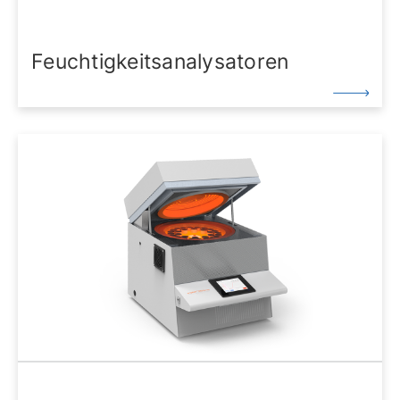
Feuchtigkeitsanalysatoren
Für genaueste Messungen und Ergebnisse des
Feuchtegehalts glänzt Precisa mit einer Vielzahl von
Feuchtebestimmern, die höchste Anforderungen in
Forschung, Produktion und Qualitätskontrolle
erfüllen. Zertifikate und Qualitätssicherung finden
Sie hier.