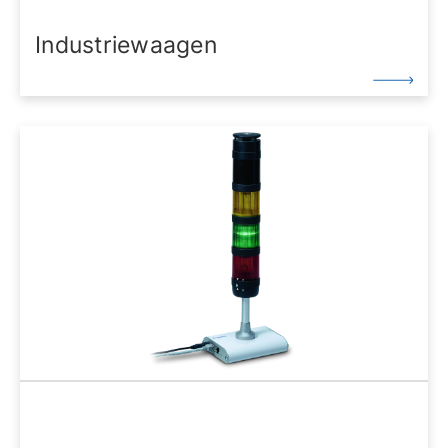
Industriewaagen
Industriewaagen werden wie Präzisionswaagen in
der Wareneingangskontrolle, zum Dosieren, als
Kontrollwaagen in Fertigverpackungen und zum
Zählen eingesetzt. Sie eignen sich für ein raues
Arbeitsumfeld, wie es oft in der Produktion der Fall
ist. Zertifikate und Qualitätssicherung finden Sie hier.